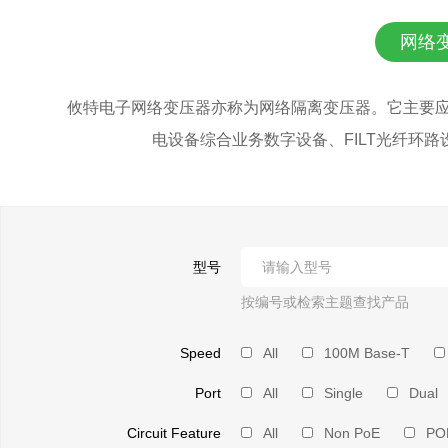
网络
攸特电子网络变压器亦称为网络隔离变压器。它主要应用在
电设备综合业务数字设备、FILT光纤环
型号
按编号或检索主题查找产品
Speed
All
100M Base-T
Port
All
Single
Dual
Circuit Feature
All
Non PoE
PO