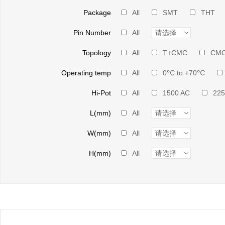
Package
All
SMT
THT
Pin Number
All
Topology
All
T+CMC
CM
Operating temp
All
0℃ to +70℃
Hi-Pot
All
1500 AC
225
L(mm)
All
W(mm)
All
H(mm)
All