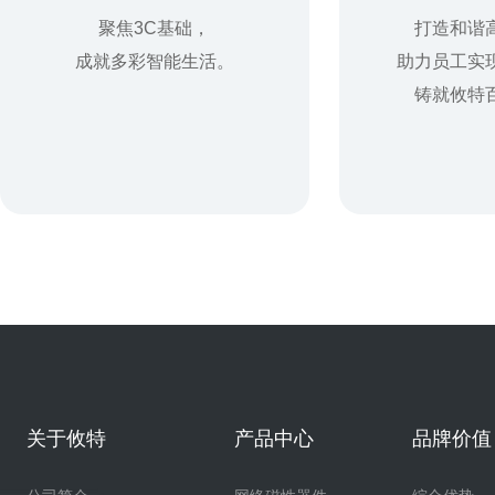
聚焦3C基础，
打造和谐
成就多彩智能生活。
助力员工实
铸就攸特
关于攸特
产品中心
品牌价值