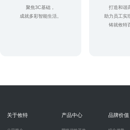
聚焦3C基础，
打造和谐
成就多彩智能生活。
助力员工实
铸就攸特
关于攸特
产品中心
品牌价值