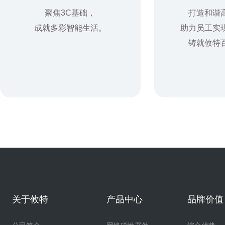
聚焦3C基础，
打造和谐
成就多彩智能生活。
助力员工实
铸就攸特
关于攸特
产品中心
品牌价值